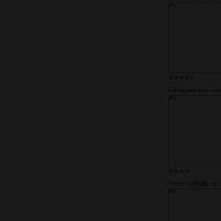
petite jeune
Collégienne vicie
Brune nympho qui
du sperme dans la