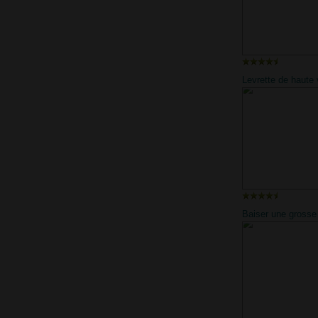
Levrette de haute 
le canapé belle bl
remplir la chatte et
Baiser une grosse
mère une balade 
voiture